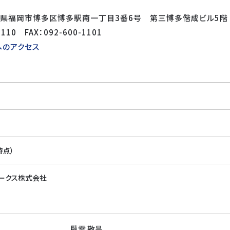
岡県福岡市博多区博多駅南一丁目3番6号 第三博多偕成ビル5階
1110 FAX：092-600-1101
へのアクセス
時点）
ワークス株式会社
臥雲 敬昌