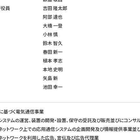
行役員
吉田 隆太郎
阿部 達也
大橋 一登
小林 慎
鈴木 智久
春田 新一
植本 孝志
本地 史明
矢島 新
池田 幸一
法に基づく電気通信事業
信システムの運営、装置の開発・設置、保守の受託及び販売並びにコンサ
信ネットワーク上での応用通信システムの企画開発及び情報提供事業並
信ネットワークを利用した広告、宣伝及び広告代理業