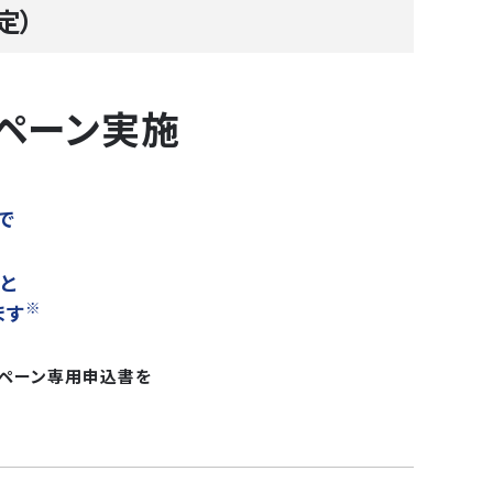
定）
ンペーン実施
で
と
※
ます
ンペーン専用申込書を
。